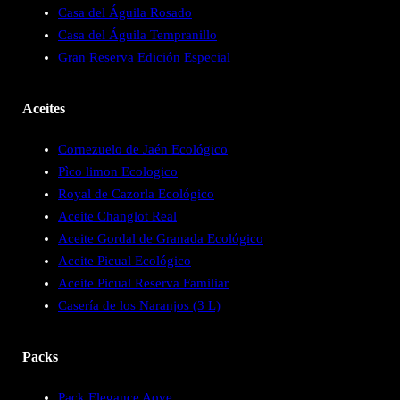
Casa del Águila Rosado
Casa del Águila Tempranillo
Gran Reserva Edición Especial
Aceites
Cornezuelo de Jaén Ecológico
Pìco limon Ecologico
Royal de Cazorla Ecológico
Aceite Changlot Real
Aceite Gordal de Granada Ecológico
Aceite Picual Ecológico
Aceite Picual Reserva Familiar
Casería de los Naranjos (3 L)
Packs
Pack Elegance Aove