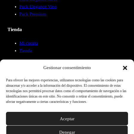
Pack Elegance Vino
Pack Premium
Tienda
Mi cuenta
Tienda
Casa del Águila
Gestionar consentimiento
Para ofrecer las mejores experiencias, utilizamos tecnologías como las cookies para
Quiénes somos
almacenar y/o acceder a la información del dispositivo. El consentimiento de estas
Blog
tecnologías nos permitirá procesar datos como el comportamiento de navegación o las
Contacto
identificaciones únicas en este sitio. No consentir o retirar el consentimiento, puede
afectar negativamente a ciertas características y funciones.
Legal
Aceptar
Aviso legal
Denegar
Política de privacidad