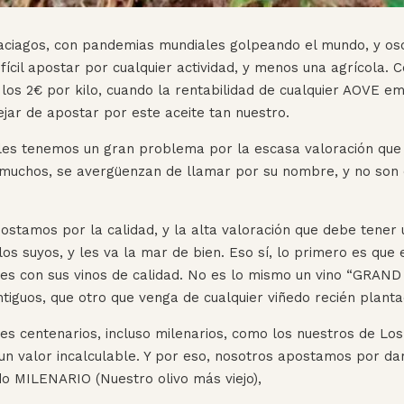
 aciagos, con pandemias mundiales golpeando el mundo, y o
fícil apostar por cualquier actividad, y menos una agrícola. 
los 2€ por kilo, cuando la rentabilidad de cualquier AOVE em
ejar de apostar por este aceite tan nuestro.
les tenemos un gran problema por la escasa valoración que
e muchos, se avergüenzan de llamar por su nombre, y no son
stamos por la calidad, y la alta valoración que debe tene
 los suyos, y les va la mar de bien. Eso sí, lo primero es que
ceses con sus vinos de calidad. No es lo mismo un vino “GR
ntiguos, que otro que venga de cualquier viñedo recién planta
res centenarios, incluso milenarios, como los nuestros de Los
un valor incalculable. Y por eso, nosotros apostamos por darl
do MILENARIO (Nuestro olivo más viejo),