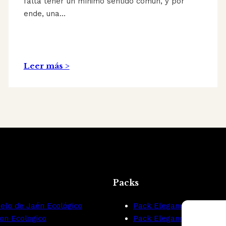
falta tener un mínimo sentido común, y por
ende, una…
Leer más >
Packs
elo de Jaén Ecológico
Pack Elegance Aove
mon Ecologico
Pack Elegance Vino