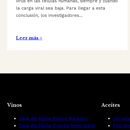
virus en las células humanas, siempre y cuando
la carga viral sea baja. Para llegar a esta
conclusión, los investigadores…
Leer más >
Vinos
Aceites
Casa del Águila Blanco Macabeo
Cornezu
Casa del Águila Crianza Tempranillo
Pìco li