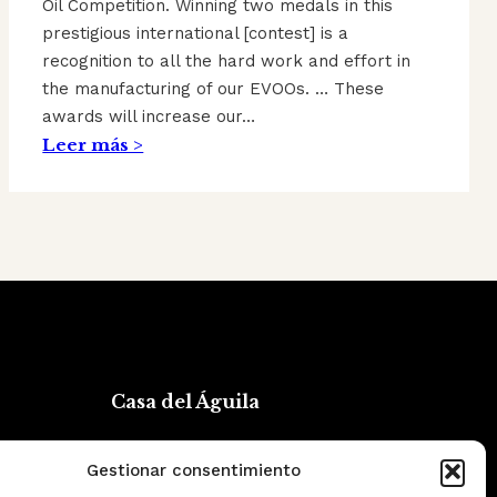
Oil Competition. Winning two medals in this
prestigious international [contest] is a
recognition to all the hard work and effort in
the manufacturing of our EVOOs. … These
awards will increase our…
Leer más >
Casa del Águila
Quiénes somos
Gestionar consentimiento
Blog