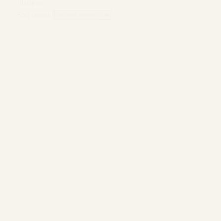
Ordenar
Sort content