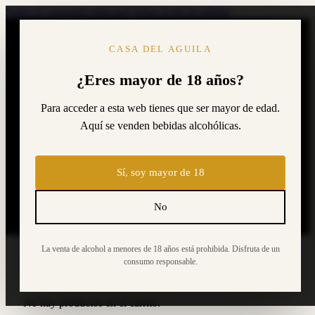
Saltar al contenido principal
Saltar al pie de página
CASA DEL AGUILA
¿Eres mayor de 18 años?
ACEITES VIRGEN EXTRA
Para acceder a esta web tienes que ser mayor de edad.
VINOS
Aquí se venden bebidas alcohólicas.
PACKS
0
TIENDA
QUIÉNES SOMOS
BLOG
Sí, soy mayor de 18
CONTACTO
TIENDA
No
La venta de alcohol a menores de 18 años está prohibida. Disfruta de un
consumo responsable.
Carrito
No hay productos en el carrito.