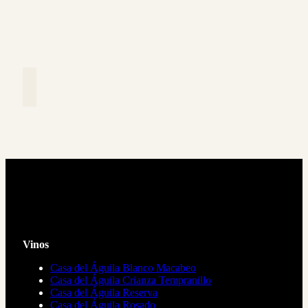
Vinos
Casa del Águila Blanco Macabeo
Casa del Águila Crianza Tempranillo
Casa del Águila Reserva
Casa del Águila Rosado