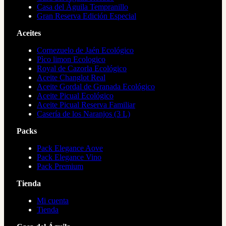
Casa del Águila Tempranillo
Gran Reserva Edición Especial
Aceites
Cornezuelo de Jaén Ecológico
Pìco limon Ecologico
Royal de Cazorla Ecológico
Aceite Changlot Real
Aceite Gordal de Granada Ecológico
Aceite Picual Ecológico
Aceite Picual Reserva Familiar
Casería de los Naranjos (3 L)
Packs
Pack Elegance Aove
Pack Elegance Vino
Pack Premium
Tienda
Mi cuenta
Tienda